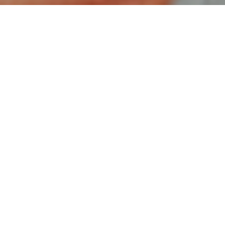
53
11
Toutes les catégories
Les assemblages
5
5
L'arbre & le bois
L'ornementation
10
21
L'outillage manuel
Meubloscope
0
93
Mes favoris
Fiches populaires