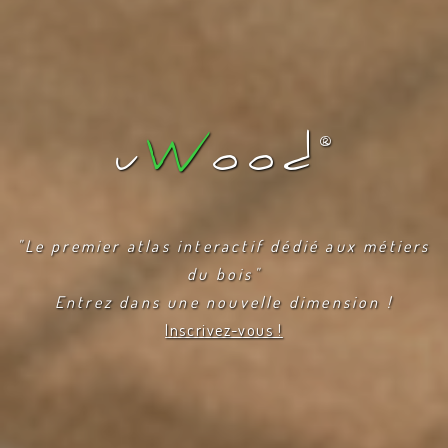
u
W
ood
®
"Le premier atlas interactif dédié aux métiers
du bois"
Entrez dans une nouvelle dimension !
Inscrivez-vous !