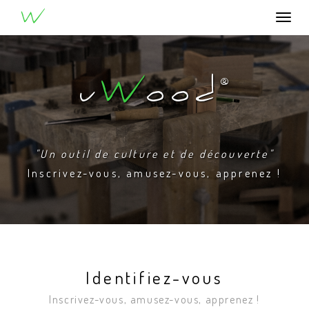
®
u
W
ood
Togg
navi
u
W
ood
®
"Un outil de culture et de découverte"
Inscrivez-vous, amusez-vous, apprenez !
Identifiez-vous
Inscrivez-vous, amusez-vous, apprenez !