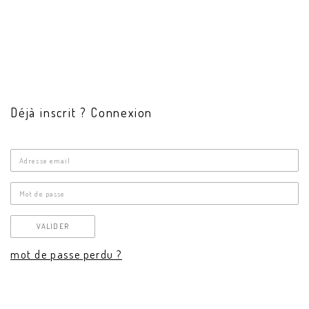
Déjà inscrit ? Connexion
Adresse
email
Mot
de
VALIDER
passe
mot de passe perdu ?