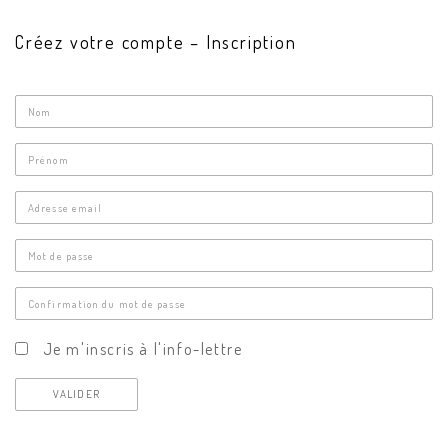
Créez votre compte – Inscription
Nom
Prénom
Adresse
email
Mot
de
Confirmation
passe
du
Info-
Je m'inscris à l'info-lettre
mot
lettre
de
VALIDER
passe