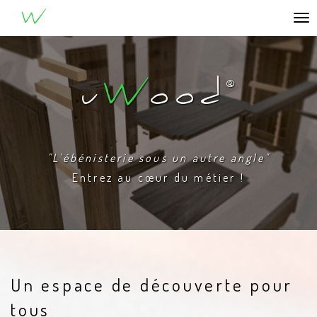
®
u
W
ood
To
na
u
W
ood
®
"L'ébénisterie sous un autre angle"
Entrez au cœur du métier !
Un espace de découverte pour
tous