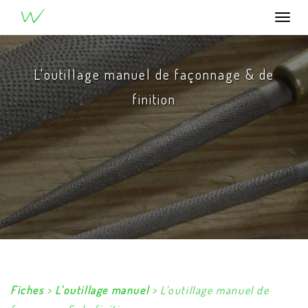
®
u
W
ood
Togg
navi
L'outillage manuel de façonnage & de
finition
Fiches
>
L'outillage manuel
> L'outillage manuel de