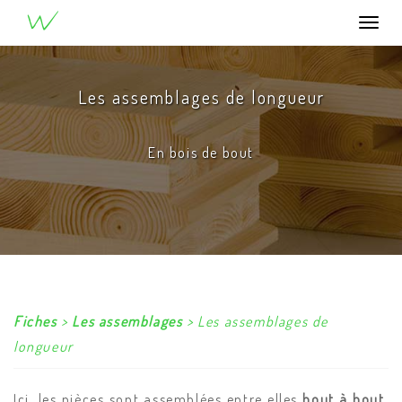
®
u
W
ood
Togg
navi
Les assemblages de longueur
En bois de bout
Fiches
>
Les assemblages
> Les assemblages de
longueur
Ici, les pièces sont assemblées entre elles
bout à bout
,