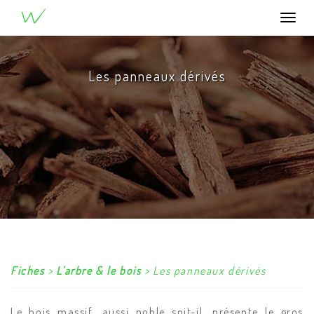
®
u
W
ood
Togg
navi
Les panneaux dérivés
Fiches
>
L'arbre & le bois
> Les panneaux dérivés
Le bois massif, aussi noble soit-il, présente le gros